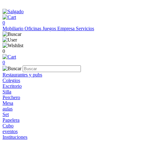
0
Mobiliario
Oficinas
Juegos
Empresa
Servicios
0
0
Restaurantes y pubs
Colegios
Escritorio
Silla
Perchero
Mesa
aulas
Set
Papelera
Cubo
eventos
Instituciones