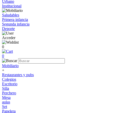
Urbano
Institucional
Saludables
Primera infancia
Segunda infancia
Deporte
Acceder
0
0
Mobiliario
+
Restaurantes y pubs
Colegios
Escritorio
Silla
Perchero
Mesa
aulas
Set
Papelera