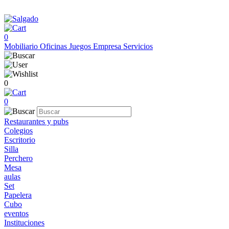
0
Mobiliario
Oficinas
Juegos
Empresa
Servicios
0
0
Restaurantes y pubs
Colegios
Escritorio
Silla
Perchero
Mesa
aulas
Set
Papelera
Cubo
eventos
Instituciones