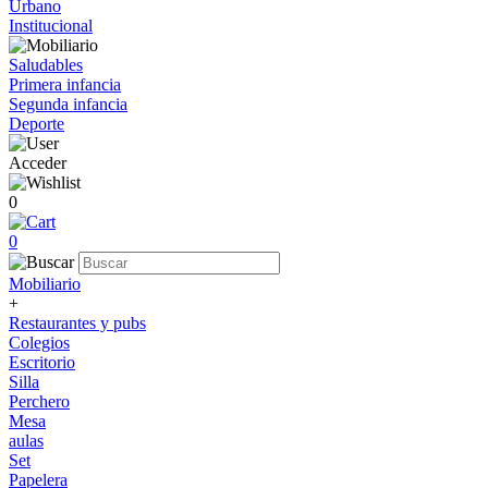
Urbano
Institucional
Saludables
Primera infancia
Segunda infancia
Deporte
Acceder
0
0
Mobiliario
+
Restaurantes y pubs
Colegios
Escritorio
Silla
Perchero
Mesa
aulas
Set
Papelera