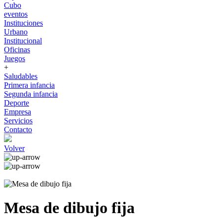
Cubo
eventos
Instituciones
Urbano
Institucional
Oficinas
Juegos
+
Saludables
Primera infancia
Segunda infancia
Deporte
Empresa
Servicios
Contacto
Volver
Mesa de dibujo fija