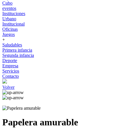
Cubo
eventos
Instituciones
Urbano
Institucional
Oficinas
Juegos
+
Saludables
Primera infancia
Segunda infancia
Deporte
Empresa
Servicios
Contacto
Volver
Papelera amurable