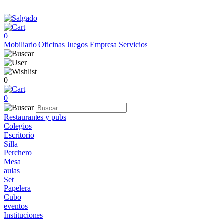
0
Mobiliario
Oficinas
Juegos
Empresa
Servicios
0
0
Restaurantes y pubs
Colegios
Escritorio
Silla
Perchero
Mesa
aulas
Set
Papelera
Cubo
eventos
Instituciones