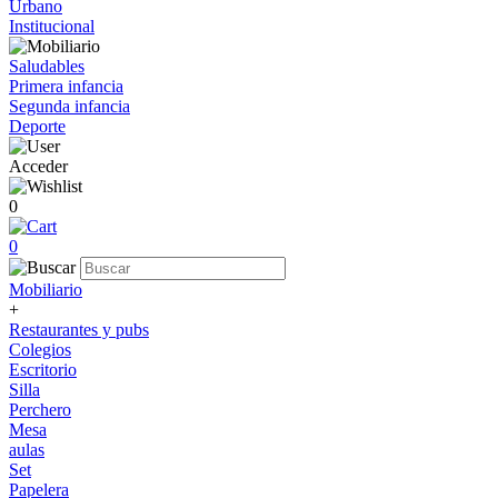
Urbano
Institucional
Saludables
Primera infancia
Segunda infancia
Deporte
Acceder
0
0
Mobiliario
+
Restaurantes y pubs
Colegios
Escritorio
Silla
Perchero
Mesa
aulas
Set
Papelera