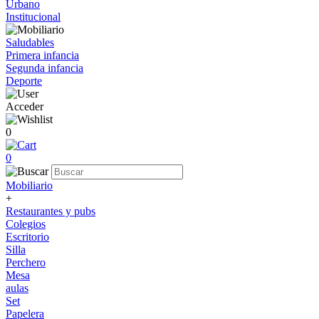
Urbano
Institucional
Saludables
Primera infancia
Segunda infancia
Deporte
Acceder
0
0
Mobiliario
+
Restaurantes y pubs
Colegios
Escritorio
Silla
Perchero
Mesa
aulas
Set
Papelera