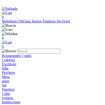
0
Mobiliario
Oficinas
Juegos
Empresa
Servicios
0
0
Restaurantes y pubs
Colegios
Escritorio
Silla
Perchero
Mesa
aulas
Set
Papelera
Cubo
eventos
Instituciones