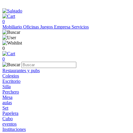
0
Mobiliario
Oficinas
Juegos
Empresa
Servicios
0
0
Restaurantes y pubs
Colegios
Escritorio
Silla
Perchero
Mesa
aulas
Set
Papelera
Cubo
eventos
Instituciones