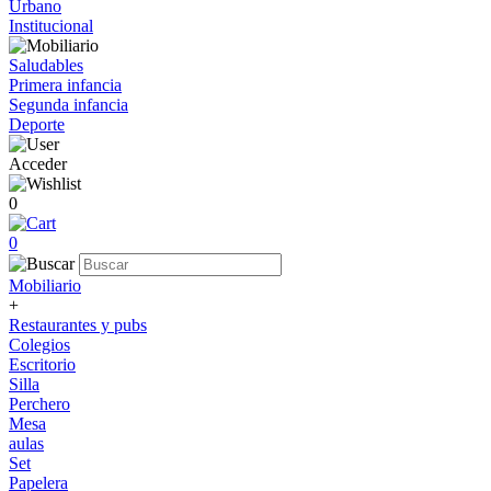
Urbano
Institucional
Saludables
Primera infancia
Segunda infancia
Deporte
Acceder
0
0
Mobiliario
+
Restaurantes y pubs
Colegios
Escritorio
Silla
Perchero
Mesa
aulas
Set
Papelera