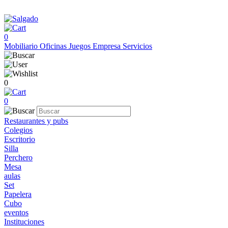
0
Mobiliario
Oficinas
Juegos
Empresa
Servicios
0
0
Restaurantes y pubs
Colegios
Escritorio
Silla
Perchero
Mesa
aulas
Set
Papelera
Cubo
eventos
Instituciones