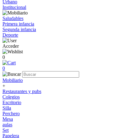
Urbano
Institucional
Saludables
Primera infancia
Segunda infancia
Deporte
Acceder
0
0
Mobiliario
+
Restaurantes y pubs
Colegios
Escritorio
Silla
Perchero
Mesa
aulas
Set
Papelera