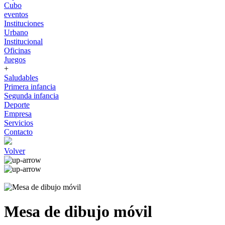
Cubo
eventos
Instituciones
Urbano
Institucional
Oficinas
Juegos
+
Saludables
Primera infancia
Segunda infancia
Deporte
Empresa
Servicios
Contacto
Volver
Mesa de dibujo móvil