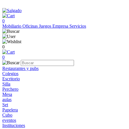
0
Mobiliario
Oficinas
Juegos
Empresa
Servicios
0
0
Restaurantes y pubs
Colegios
Escritorio
Silla
Perchero
Mesa
aulas
Set
Papelera
Cubo
eventos
Instituciones