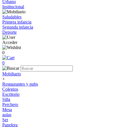
Urbano
Institucional
Saludables
Primera infancia
Segunda infancia
Deporte
Acceder
0
0
Mobiliario
+
Restaurantes y pubs
Colegios
Escritorio
Silla
Perchero
Mesa
aulas
Set
Papelera