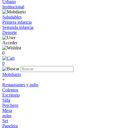
Urbano
Institucional
Saludables
Primera infancia
Segunda infancia
Deporte
Acceder
0
0
Mobiliario
+
Restaurantes y pubs
Colegios
Escritorio
Silla
Perchero
Mesa
aulas
Set
Papelera