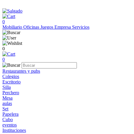
0
Mobiliario
Oficinas
Juegos
Empresa
Servicios
0
0
Restaurantes y pubs
Colegios
Escritorio
Silla
Perchero
Mesa
aulas
Set
Papelera
Cubo
eventos
Instituciones