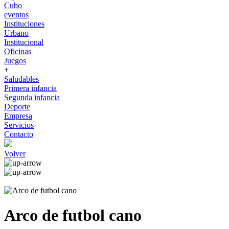
Cubo
eventos
Instituciones
Urbano
Institucional
Oficinas
Juegos
+
Saludables
Primera infancia
Segunda infancia
Deporte
Empresa
Servicios
Contacto
Volver
Arco de futbol cano