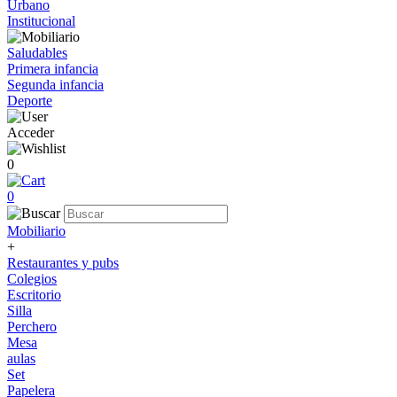
Urbano
Institucional
Saludables
Primera infancia
Segunda infancia
Deporte
Acceder
0
0
Mobiliario
+
Restaurantes y pubs
Colegios
Escritorio
Silla
Perchero
Mesa
aulas
Set
Papelera