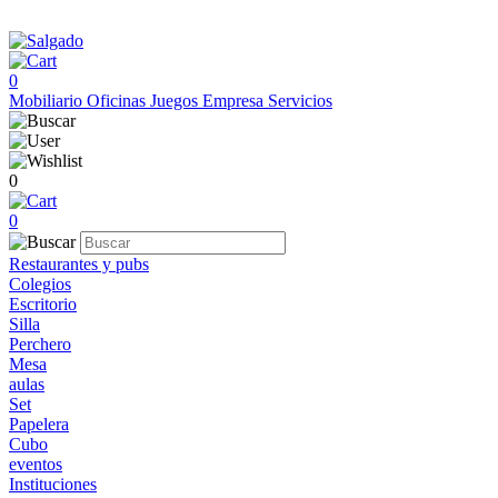
0
Mobiliario
Oficinas
Juegos
Empresa
Servicios
0
0
Restaurantes y pubs
Colegios
Escritorio
Silla
Perchero
Mesa
aulas
Set
Papelera
Cubo
eventos
Instituciones