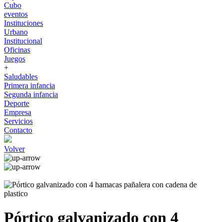
Cubo
eventos
Instituciones
Urbano
Institucional
Oficinas
Juegos
+
Saludables
Primera infancia
Segunda infancia
Deporte
Empresa
Servicios
Contacto
Volver
Pórtico galvanizado con 4