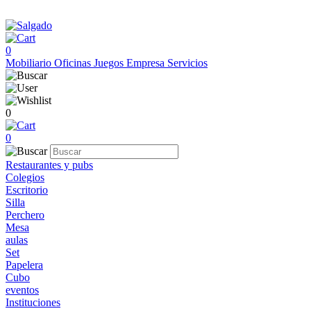
0
Mobiliario
Oficinas
Juegos
Empresa
Servicios
0
0
Restaurantes y pubs
Colegios
Escritorio
Silla
Perchero
Mesa
aulas
Set
Papelera
Cubo
eventos
Instituciones