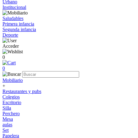
Urbano
Institucional
Saludables
Primera infancia
Segunda infancia
Deporte
Acceder
0
0
Mobiliario
+
Restaurantes y pubs
Colegios
Escritorio
Silla
Perchero
Mesa
aulas
Set
Papelera