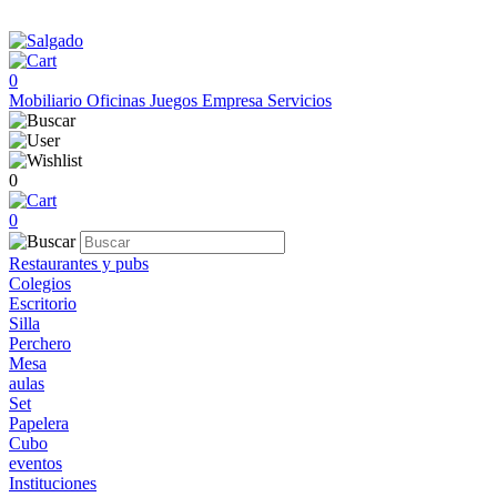
0
Mobiliario
Oficinas
Juegos
Empresa
Servicios
0
0
Restaurantes y pubs
Colegios
Escritorio
Silla
Perchero
Mesa
aulas
Set
Papelera
Cubo
eventos
Instituciones