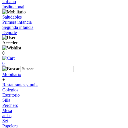
Urbano
Institucional
Saludables
Primera infancia
Segunda infancia
Deporte
Acceder
0
0
Mobiliario
+
Restaurantes y pubs
Colegios
Escritorio
Silla
Perchero
Mesa
aulas
Set
Papelera