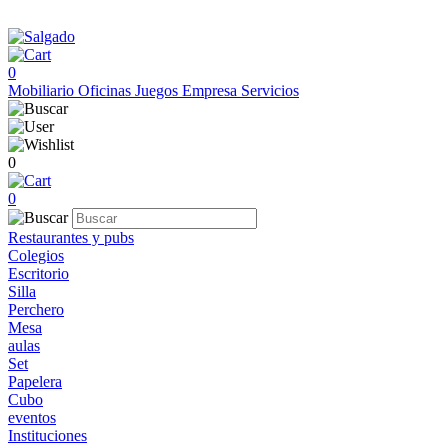
0
Mobiliario
Oficinas
Juegos
Empresa
Servicios
0
0
Restaurantes y pubs
Colegios
Escritorio
Silla
Perchero
Mesa
aulas
Set
Papelera
Cubo
eventos
Instituciones