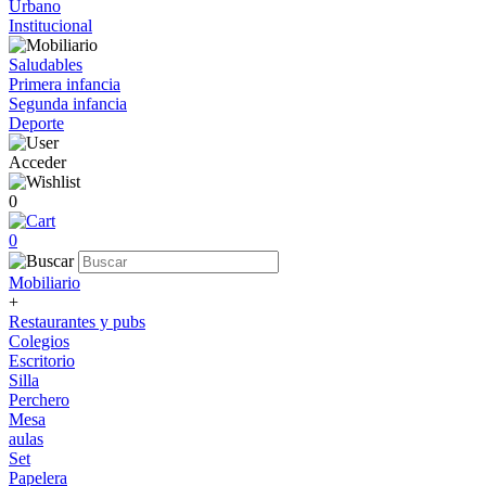
Urbano
Institucional
Saludables
Primera infancia
Segunda infancia
Deporte
Acceder
0
0
Mobiliario
+
Restaurantes y pubs
Colegios
Escritorio
Silla
Perchero
Mesa
aulas
Set
Papelera