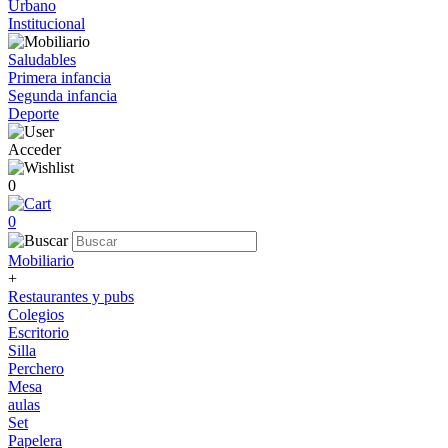
Urbano
Institucional
Saludables
Primera infancia
Segunda infancia
Deporte
Acceder
0
0
Mobiliario
+
Restaurantes y pubs
Colegios
Escritorio
Silla
Perchero
Mesa
aulas
Set
Papelera