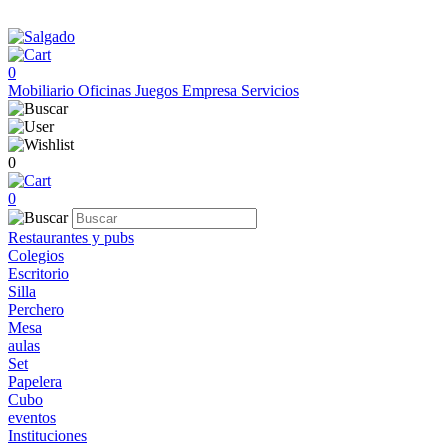
0
Mobiliario
Oficinas
Juegos
Empresa
Servicios
0
0
Restaurantes y pubs
Colegios
Escritorio
Silla
Perchero
Mesa
aulas
Set
Papelera
Cubo
eventos
Instituciones