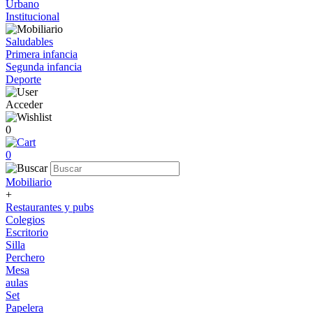
Urbano
Institucional
Saludables
Primera infancia
Segunda infancia
Deporte
Acceder
0
0
Mobiliario
+
Restaurantes y pubs
Colegios
Escritorio
Silla
Perchero
Mesa
aulas
Set
Papelera