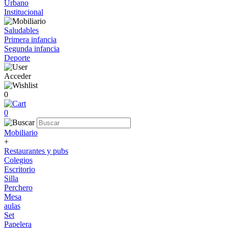
Urbano
Institucional
Saludables
Primera infancia
Segunda infancia
Deporte
Acceder
0
0
Mobiliario
+
Restaurantes y pubs
Colegios
Escritorio
Silla
Perchero
Mesa
aulas
Set
Papelera