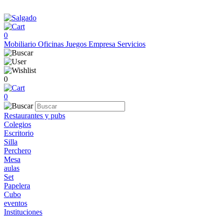
0
Mobiliario
Oficinas
Juegos
Empresa
Servicios
0
0
Restaurantes y pubs
Colegios
Escritorio
Silla
Perchero
Mesa
aulas
Set
Papelera
Cubo
eventos
Instituciones