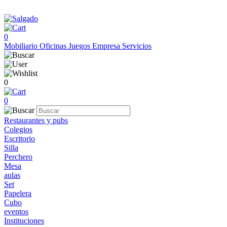
0
Mobiliario
Oficinas
Juegos
Empresa
Servicios
0
0
Restaurantes y pubs
Colegios
Escritorio
Silla
Perchero
Mesa
aulas
Set
Papelera
Cubo
eventos
Instituciones