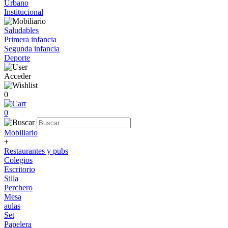
Urbano
Institucional
Saludables
Primera infancia
Segunda infancia
Deporte
Acceder
0
0
Mobiliario
+
Restaurantes y pubs
Colegios
Escritorio
Silla
Perchero
Mesa
aulas
Set
Papelera