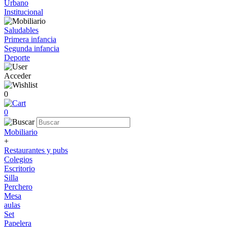
Urbano
Institucional
Saludables
Primera infancia
Segunda infancia
Deporte
Acceder
0
0
Mobiliario
+
Restaurantes y pubs
Colegios
Escritorio
Silla
Perchero
Mesa
aulas
Set
Papelera