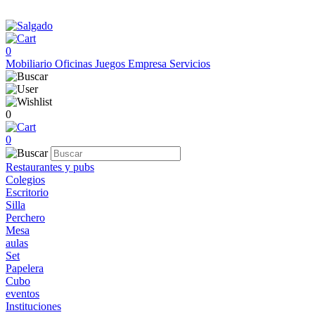
0
Mobiliario
Oficinas
Juegos
Empresa
Servicios
0
0
Restaurantes y pubs
Colegios
Escritorio
Silla
Perchero
Mesa
aulas
Set
Papelera
Cubo
eventos
Instituciones