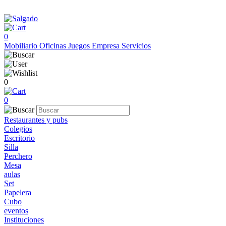
0
Mobiliario
Oficinas
Juegos
Empresa
Servicios
0
0
Restaurantes y pubs
Colegios
Escritorio
Silla
Perchero
Mesa
aulas
Set
Papelera
Cubo
eventos
Instituciones