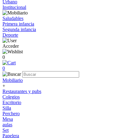
Urbano
Institucional
Saludables
Primera infancia
Segunda infancia
Deporte
Acceder
0
0
Mobiliario
+
Restaurantes y pubs
Colegios
Escritorio
Silla
Perchero
Mesa
aulas
Set
Papelera